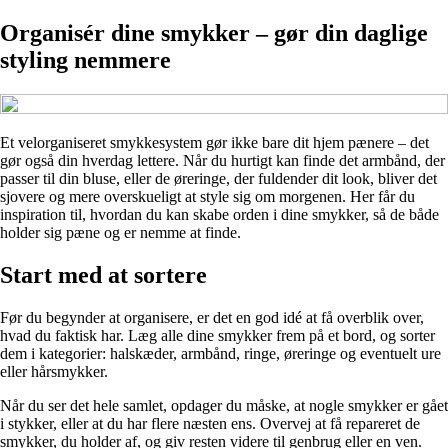
Organisér dine smykker – gør din daglige
styling nemmere
Et velorganiseret smykkesystem gør ikke bare dit hjem pænere – det
gør også din hverdag lettere. Når du hurtigt kan finde det armbånd, der
passer til din bluse, eller de øreringe, der fuldender dit look, bliver det
sjovere og mere overskueligt at style sig om morgenen. Her får du
inspiration til, hvordan du kan skabe orden i dine smykker, så de både
holder sig pæne og er nemme at finde.
Start med at sortere
Før du begynder at organisere, er det en god idé at få overblik over,
hvad du faktisk har. Læg alle dine smykker frem på et bord, og sorter
dem i kategorier: halskæder, armbånd, ringe, øreringe og eventuelt ure
eller hårsmykker.
Når du ser det hele samlet, opdager du måske, at nogle smykker er gået
i stykker, eller at du har flere næsten ens. Overvej at få repareret de
smykker, du holder af, og giv resten videre til genbrug eller en ven.