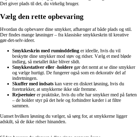
Det giver plads til det, du virkelig bruger.
Vælg den rette opbevaring
Hvordan du opbevarer dine smykker, afhænger af både plads og stil.
Der findes mange løsninger – fra klassiske smykkeskrin til kreative
gør-det-selv-ideer.
Smykkeskrin med ruminddeling
er ideelle, hvis du vil
beskytte dine smykker mod støv og ridser. Vælg et med bløde
indlæg, så metallet ikke bliver slidt.
Smykkestativer eller -holdere
gør det nemt at se dine smykker
og vælge hurtigt. De fungerer også som en dekorativ del af
indretningen.
Skuffer med indsats
kan være en diskret løsning, hvis du
foretrækker, at smykkerne ikke står fremme.
Rejseetuier
er praktiske, hvis du ofte har smykker med på farten
– de holder styr på det hele og forhindrer kæder i at filtre
sammen.
Uanset hvilken løsning du vælger, så sørg for, at smykkerne ligger
adskilt, så de ikke ridser hinanden.