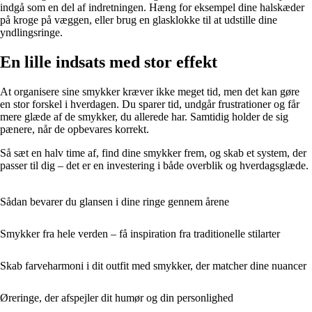
indgå som en del af indretningen. Hæng for eksempel dine halskæder
på kroge på væggen, eller brug en glasklokke til at udstille dine
yndlingsringe.
En lille indsats med stor effekt
At organisere sine smykker kræver ikke meget tid, men det kan gøre
en stor forskel i hverdagen. Du sparer tid, undgår frustrationer og får
mere glæde af de smykker, du allerede har. Samtidig holder de sig
pænere, når de opbevares korrekt.
Så sæt en halv time af, find dine smykker frem, og skab et system, der
passer til dig – det er en investering i både overblik og hverdagsglæde.
Sådan bevarer du glansen i dine ringe gennem årene
Smykker fra hele verden – få inspiration fra traditionelle stilarter
Skab farveharmoni i dit outfit med smykker, der matcher dine nuancer
Øreringe, der afspejler dit humør og din personlighed