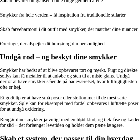
Sådan bevarer du glansen i dine ringe gennem årene
Smykker fra hele verden – få inspiration fra traditionelle stilarter
Skab farveharmoni i dit outfit med smykker, der matcher dine nuancer
Øreringe, der afspejler dit humør og din personlighed
Undgå rod – og beskyt dine smykker
Smykker har bedst af at blive opbevaret tørt og mørkt. Fugt og direkte
sollys kan få metaller til at anløbe og sten til at miste glans. Undgå
derfor at have smykker stående på badeværelset, hvor luftfugtigheden
ofte er høj.
Et godt tip er at have små poser eller stoflommer til de mest sarte
smykker. Sølv kan for eksempel med fordel opbevares i lufttætte poser
for at undgå oxidering.
Rengør dine smykker jævnligt med en blød klud, og tjek låse og kæder
for slid – det forlænger levetiden og holder dem pæne længere.
Skab et system, der passer til din hverdag