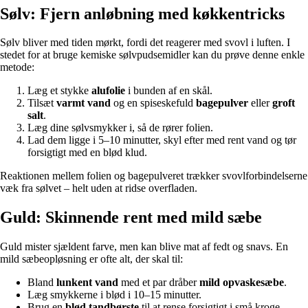
Sølv: Fjern anløbning med køkkentricks
Sølv bliver med tiden mørkt, fordi det reagerer med svovl i luften. I
stedet for at bruge kemiske sølvpudsemidler kan du prøve denne enkle
metode:
Læg et stykke
alufolie
i bunden af en skål.
Tilsæt
varmt vand
og en spiseskefuld
bagepulver
eller
groft
salt
.
Læg dine sølvsmykker i, så de rører folien.
Lad dem ligge i 5–10 minutter, skyl efter med rent vand og tør
forsigtigt med en blød klud.
Reaktionen mellem folien og bagepulveret trækker svovlforbindelserne
væk fra sølvet – helt uden at ridse overfladen.
Guld: Skinnende rent med mild sæbe
Guld mister sjældent farve, men kan blive mat af fedt og snavs. En
mild sæbeopløsning er ofte alt, der skal til:
Bland
lunkent vand
med et par dråber
mild opvaskesæbe
.
Læg smykkerne i blød i 10–15 minutter.
Brug en
blød tandbørste
til at rense forsigtigt i små kroge.