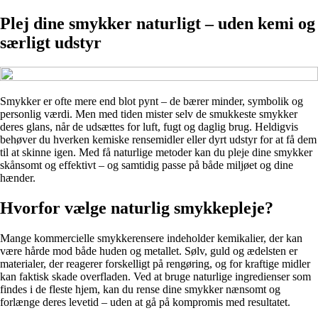
Plej dine smykker naturligt – uden kemi og
særligt udstyr
Smykker er ofte mere end blot pynt – de bærer minder, symbolik og
personlig værdi. Men med tiden mister selv de smukkeste smykker
deres glans, når de udsættes for luft, fugt og daglig brug. Heldigvis
behøver du hverken kemiske rensemidler eller dyrt udstyr for at få dem
til at skinne igen. Med få naturlige metoder kan du pleje dine smykker
skånsomt og effektivt – og samtidig passe på både miljøet og dine
hænder.
Hvorfor vælge naturlig smykkepleje?
Mange kommercielle smykkerensere indeholder kemikalier, der kan
være hårde mod både huden og metallet. Sølv, guld og ædelsten er
materialer, der reagerer forskelligt på rengøring, og for kraftige midler
kan faktisk skade overfladen. Ved at bruge naturlige ingredienser som
findes i de fleste hjem, kan du rense dine smykker nænsomt og
forlænge deres levetid – uden at gå på kompromis med resultatet.