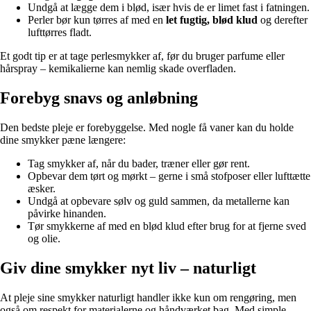
Undgå at lægge dem i blød, især hvis de er limet fast i fatningen.
Perler bør kun tørres af med en
let fugtig, blød klud
og derefter
lufttørres fladt.
Et godt tip er at tage perlesmykker af, før du bruger parfume eller
hårspray – kemikalierne kan nemlig skade overfladen.
Forebyg snavs og anløbning
Den bedste pleje er forebyggelse. Med nogle få vaner kan du holde
dine smykker pæne længere:
Tag smykker af, når du bader, træner eller gør rent.
Opbevar dem tørt og mørkt – gerne i små stofposer eller lufttætte
æsker.
Undgå at opbevare sølv og guld sammen, da metallerne kan
påvirke hinanden.
Tør smykkerne af med en blød klud efter brug for at fjerne sved
og olie.
Giv dine smykker nyt liv – naturligt
At pleje sine smykker naturligt handler ikke kun om rengøring, men
også om respekt for materialerne og håndværket bag. Med simple