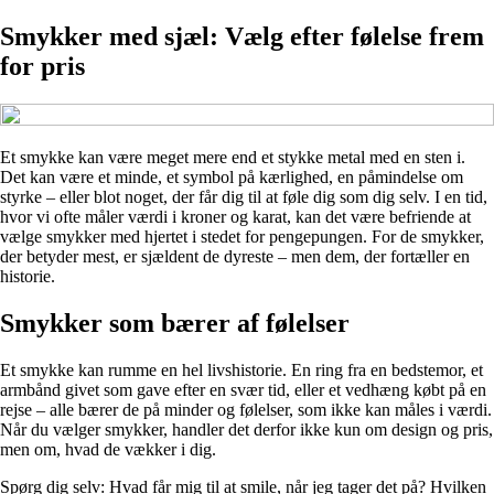
Smykker med sjæl: Vælg efter følelse frem
for pris
Et smykke kan være meget mere end et stykke metal med en sten i.
Det kan være et minde, et symbol på kærlighed, en påmindelse om
styrke – eller blot noget, der får dig til at føle dig som dig selv. I en tid,
hvor vi ofte måler værdi i kroner og karat, kan det være befriende at
vælge smykker med hjertet i stedet for pengepungen. For de smykker,
der betyder mest, er sjældent de dyreste – men dem, der fortæller en
historie.
Smykker som bærer af følelser
Et smykke kan rumme en hel livshistorie. En ring fra en bedstemor, et
armbånd givet som gave efter en svær tid, eller et vedhæng købt på en
rejse – alle bærer de på minder og følelser, som ikke kan måles i værdi.
Når du vælger smykker, handler det derfor ikke kun om design og pris,
men om, hvad de vækker i dig.
Spørg dig selv: Hvad får mig til at smile, når jeg tager det på? Hvilken