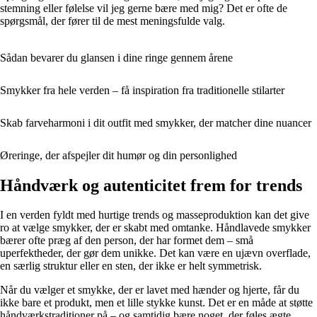
stemning eller følelse vil jeg gerne bære med mig? Det er ofte de
spørgsmål, der fører til de mest meningsfulde valg.
Sådan bevarer du glansen i dine ringe gennem årene
Smykker fra hele verden – få inspiration fra traditionelle stilarter
Skab farveharmoni i dit outfit med smykker, der matcher dine nuancer
Øreringe, der afspejler dit humør og din personlighed
Håndværk og autenticitet frem for trends
I en verden fyldt med hurtige trends og masseproduktion kan det give
ro at vælge smykker, der er skabt med omtanke. Håndlavede smykker
bærer ofte præg af den person, der har formet dem – små
uperfektheder, der gør dem unikke. Det kan være en ujævn overflade,
en særlig struktur eller en sten, der ikke er helt symmetrisk.
Når du vælger et smykke, der er lavet med hænder og hjerte, får du
ikke bare et produkt, men et lille stykke kunst. Det er en måde at støtte
håndværkstraditioner på – og samtidig bære noget, der føles ægte.