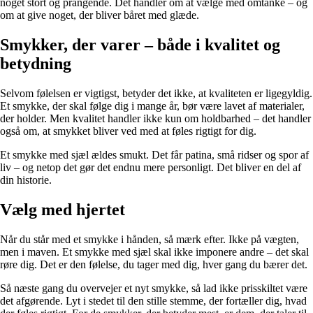
noget stort og prangende. Det handler om at vælge med omtanke – og
om at give noget, der bliver båret med glæde.
Smykker, der varer – både i kvalitet og
betydning
Selvom følelsen er vigtigst, betyder det ikke, at kvaliteten er ligegyldig.
Et smykke, der skal følge dig i mange år, bør være lavet af materialer,
der holder. Men kvalitet handler ikke kun om holdbarhed – det handler
også om, at smykket bliver ved med at føles rigtigt for dig.
Et smykke med sjæl ældes smukt. Det får patina, små ridser og spor af
liv – og netop det gør det endnu mere personligt. Det bliver en del af
din historie.
Vælg med hjertet
Når du står med et smykke i hånden, så mærk efter. Ikke på vægten,
men i maven. Et smykke med sjæl skal ikke imponere andre – det skal
røre dig. Det er den følelse, du tager med dig, hver gang du bærer det.
Så næste gang du overvejer et nyt smykke, så lad ikke prisskiltet være
det afgørende. Lyt i stedet til den stille stemme, der fortæller dig, hvad