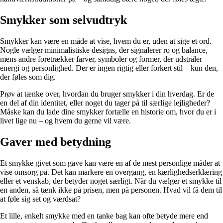
Smykker som selvudtryk
Smykker kan være en måde at vise, hvem du er, uden at sige et ord.
Nogle vælger minimalistiske designs, der signalerer ro og balance,
mens andre foretrækker farver, symboler og former, der udstråler
energi og personlighed. Der er ingen rigtig eller forkert stil – kun den,
der føles som dig.
Prøv at tænke over, hvordan du bruger smykker i din hverdag. Er de
en del af din identitet, eller noget du tager på til særlige lejligheder?
Måske kan du lade dine smykker fortælle en historie om, hvor du er i
livet lige nu – og hvem du gerne vil være.
Gaver med betydning
Et smykke givet som gave kan være en af de mest personlige måder at
vise omsorg på. Det kan markere en overgang, en kærlighedserklæring
eller et venskab, der betyder noget særligt. Når du vælger et smykke til
en anden, så tænk ikke på prisen, men på personen. Hvad vil få dem til
at føle sig set og værdsat?
Et lille, enkelt smykke med en tanke bag kan ofte betyde mere end