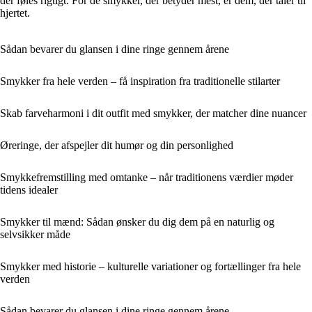
der føles rigtigt. For de smykker, der betyder mest, er dem, der taler til
hjertet.
Sådan bevarer du glansen i dine ringe gennem årene
Smykker fra hele verden – få inspiration fra traditionelle stilarter
Skab farveharmoni i dit outfit med smykker, der matcher dine nuancer
Øreringe, der afspejler dit humør og din personlighed
Smykkefremstilling med omtanke – når traditionens værdier møder
tidens idealer
Smykker til mænd: Sådan ønsker du dig dem på en naturlig og
selvsikker måde
Smykker med historie – kulturelle variationer og fortællinger fra hele
verden
Sådan bevarer du glansen i dine ringe gennem årene